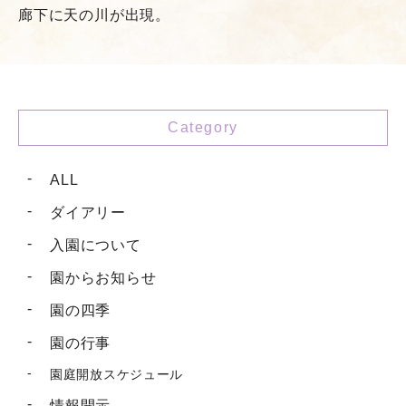
廊下に天の川が出現。
Category
ALL
ダイアリー
入園について
園からお知らせ
園の四季
園の行事
園庭開放スケジュール
情報開示