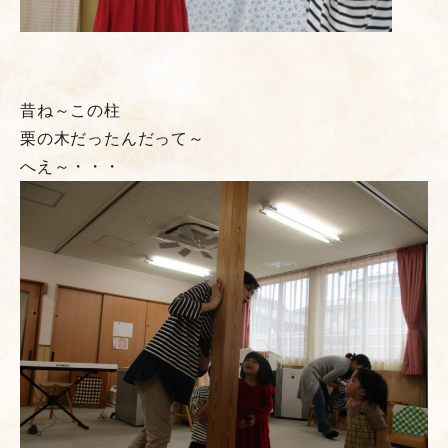
昔ね～この柱
栗の木だったんだって～
へえ～・・・