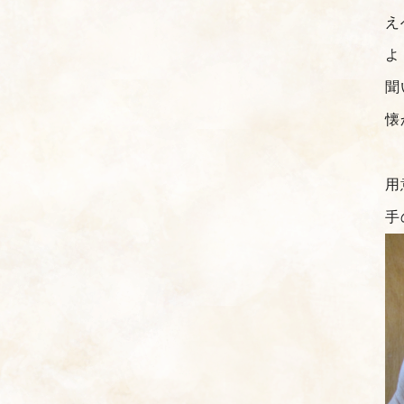
え
よ
聞
懐
用
手