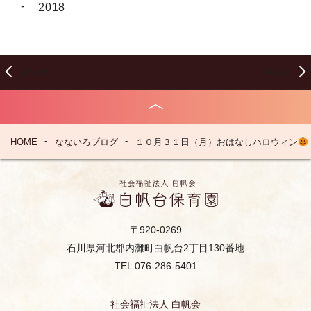
2018
PREV
NEXT
１０月３１日（月）おはなしハロウィン
HOME
なないろブログ
〒920-0269
石川県河北郡内灘町白帆台2丁目130番地
TEL 076-286-5401
社会福祉法人 白帆会