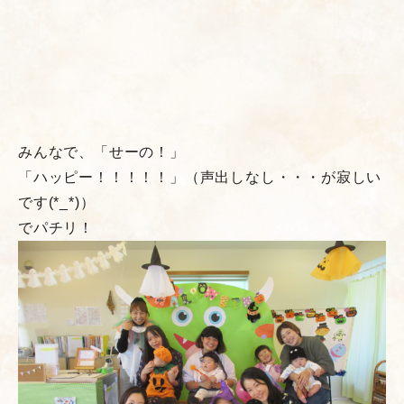
みんなで、「せーの！」
「ハッピー！！！！！」（声出しなし・・・が寂しい
です(*_*)）
でパチリ！