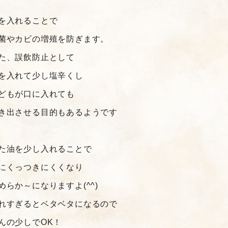
を入れることで
菌やカビの増殖を防ぎます。
た、誤飲防止として
を入れて少し塩辛くし
どもが口に入れても
き出させる目的もあるようです
た油を少し入れることで
にくっつきにくくなり
めらか～になりますよ(^^)
れすぎるとベタベタになるので
んの少しでOK！