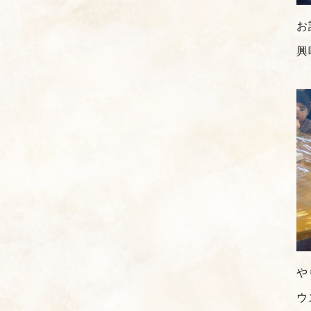
お
興
や
ウ