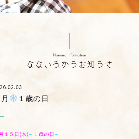
26.02.03
１月
１歳の日
月１５日(木)
～
１歳の日
～