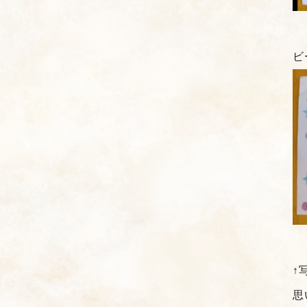
ビ
↑
思