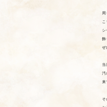
周
こ
シ
飾
ぜ
当
汚
来
そ