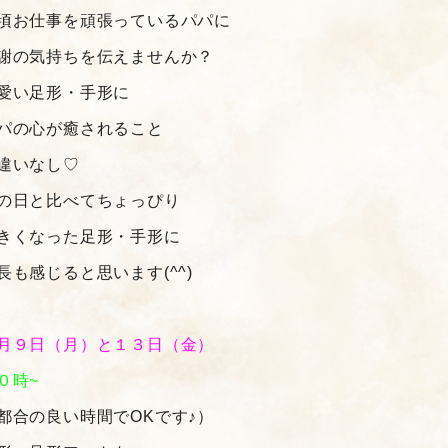
頃お仕事を頑張っているパパに
謝の気持ちを伝えませんか？
愛い足形・手形に
パの心が癒されること
違いなし♡
の日と比べてちょっぴり
きくなった足形・手形に
長も感じると思います(^^)
月９日（月）と１３日（金）
０時~
都合の良い時間でOKです♪）