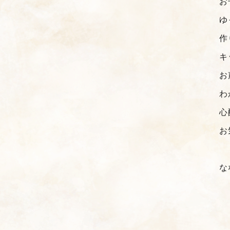
お
ゆ
作
キ
お
わ
心
お
な