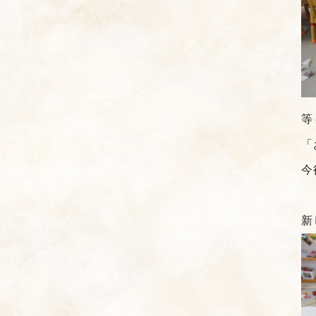
等
「
今
新