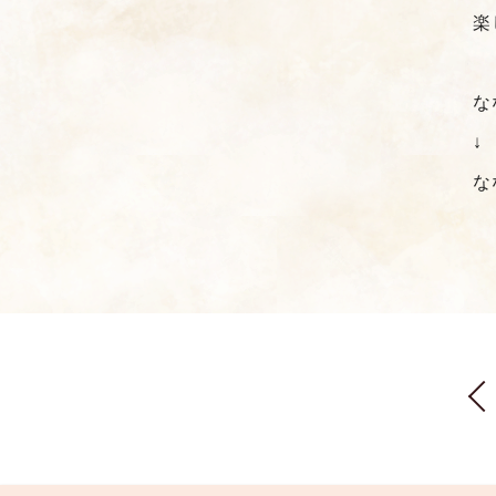
楽
な
↓
な