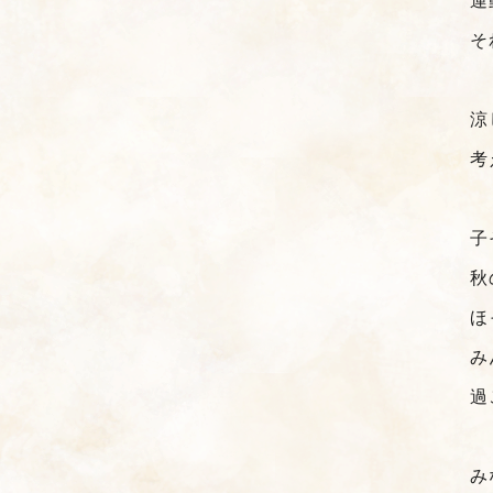
運
そ
涼
考
子
秋
ほ
み
過
み