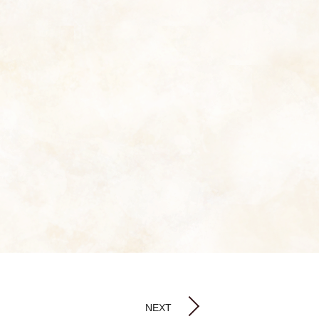
。
NEXT